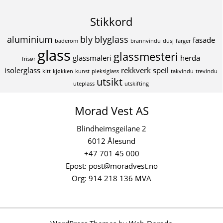
Stikkord
aluminium
bly
blyglass
fasade
baderom
brannvindu
dusj
farger
glass
glassmesteri
glassmaleri
herda
frisør
isolerglass
rekkverk
speil
kitt
kjøkken
kunst
pleksiglass
takvindu
trevindu
utsikt
uteplass
utskifting
Morad Vest AS
Blindheimsgeilane 2
6012 Ålesund
+47 701 45 000
Epost:
post@moradvest.no
Org: 914 218 136 MVA