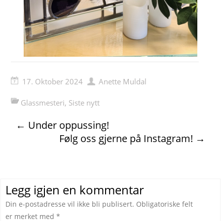
17. Oktober 2024
Anette Muldal
Glassmesteri
,
Siste nytt
←
Under oppussing!
Følg oss gjerne på Instagram!
→
Legg igjen en kommentar
Din e-postadresse vil ikke bli publisert.
Obligatoriske felt
er merket med
*